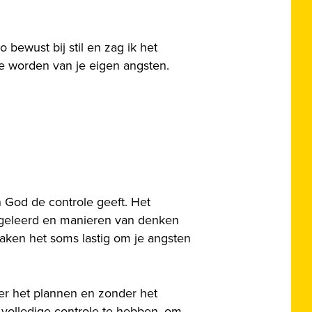
 bewust bij stil en zag ik het
te worden van je eigen angsten.
n God de controle geeft. Het
aangeleerd en manieren van denken
ken het soms lastig om je angsten
der het plannen en zonder het
 volledige controle te hebben, om