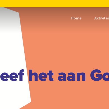
Home
Activite
eef het aan G