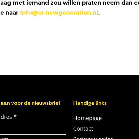
n graag met iemand zou willen praten neem dan c
je naar
info@st-newgeneration.nl
.
 aan voor de nieuwsbrief
Handige links
adres *
Homepage
Contact