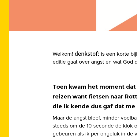
Hit enter to search or ESC to close
denkstof;
Welkom!
is een korte bi
editie gaat over angst en wat God d
Toen kwam het moment dat ik
reizen want fietsen naar Rot
die ik kende dus gaf dat me 
Maar de angst bleef, minder voelba
steeds om de 10 seconde de klok om
gebeuren als ik per ongeluk in de