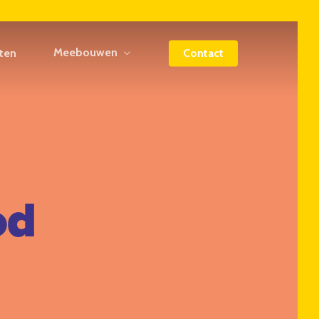
Meebouwen
iten
Contact
od