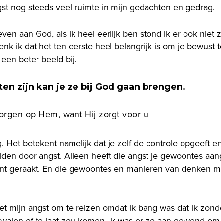
ngst nog steeds veel ruimte in mijn gedachten en gedrag.
en aan God, als ik heel eerlijk ben stond ik er ook niet zo
nk ik dat het ten eerste heel belangrijk is om je bewust 
 een beter beeld bij.
ten zijn kan je ze bij God gaan brengen.
orgen op Hem, want Hij zorgt voor u
g. Het betekent namelijk dat je zelf de controle opgeeft e
t leiden door angst. Alleen heeft die angst je gewoontes 
nt geraakt. En die gewoontes en manieren van denken ma
et mijn angst om te reizen omdat ik bang was dat ik zon
dwalen of te laat zou komen. Ik was er zo aan gewend om