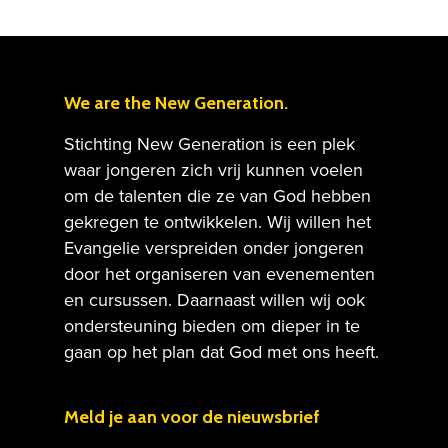
We are the New Generation.
Stichting New Generation is een plek
waar jongeren zich vrij kunnen voelen
Home
om de talenten die ze van God hebben
Activiteiten
gekregen te ontwikkelen. Wij willen het
Evangelie verspreiden onder jongeren
Meebouwen
door het organiseren van evenementen
en cursussen. Daarnaast willen wij ook
Contact
Ik wil geven!
ondersteuning bieden om dieper in te
Gebed
gaan op het plan dat God met ons heeft.
ANBI Informatie
Meld je aan voor de nieuwsbrief