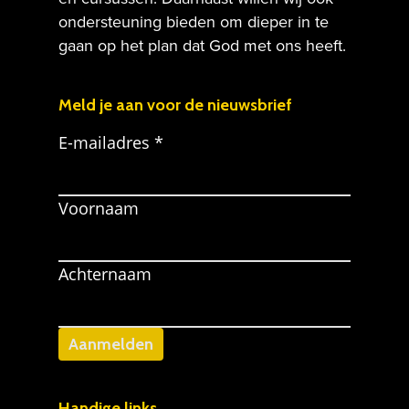
ondersteuning bieden om dieper in te
Home
gaan op het plan dat God met ons heeft.
Activiteiten
Meebouwen
Meld je aan voor de nieuwsbrief
Contact
Ik wil geven!
E-mailadres *
Gebed
Voornaam
ANBI Informatie
Achternaam
Handige links