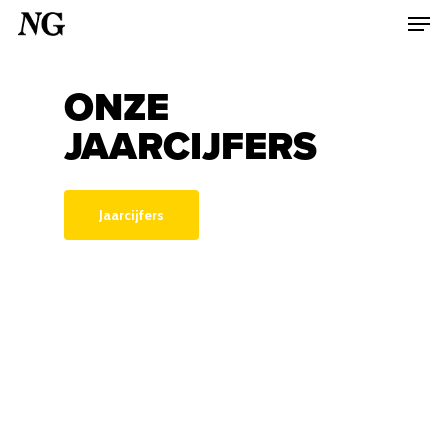
ONZE
Hit enter to search or ESC to close
JAARCIJFERS
Jaarcijfers